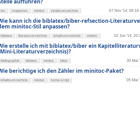
Stelle aufführen?
07 Nov '14, 08:18
toc
chaptertoc
minitoc
inhaltsverzeichnis
Wie kann ich die biblatex/biber-refsection-Literaturv
dem minitoc-Stil anpassen?
02 Jun '14, 20:
biblatex
literaturverzeichnis
inhaltsverzeichnis
minitoc
Wie erstelle ich mit biblatex/biber ein Kapitelliteratu
(Mini-Literaturverzeichnis)?
30 Mai 
bibliographie
biblatex
minitoc
biber
Wie berichtige ich den Zähler im minitoc-Paket?
05 Mai 
inhaltsverzeichnis
minitoc
koma-script