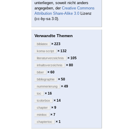
unterliegen, soweit nicht anders
angegeben, der
Creative Commons
Attribution Share-Alike 3.0
Lizenz
(cc-by-sa 3.0).
Verwandte Themen
× 223
biblatex
× 132
koma-script
× 105
literaturverzeichnis
× 80
inhaltsverzeichnis
× 60
biber
× 50
bibliographie
× 49
nummerierung
× 16
toc
× 14
tcolorbox
× 9
chapter
× 7
minitoc
× 1
chaptertoc