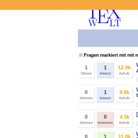
Fragen markiert mit mit 
1
1
12.9k
Stimme
Antwort
Aufrufe
0
1
9.9k
Stimmen
Antwort
Aufrufe
0
0
4.3k
Stimmen
Antworten
Aufrufe
0
1
11.8k