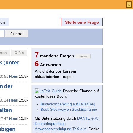
Anmelden
über
FAQ
×
fen
Stelle eine Frage
mmen
Offen
7
markierte Fragen
minitoc
s (unter
6
Antworten
Ansicht der
vor kurzem
15.8k
 10:51
Henri
aktualisierten
Fragen
in der
Doppelte Chance auf
kostenloses Buch:
15.8k
 10:14
Henri
Buchverschenkung auf LaTeX.org
alten
Book Giveaway on StackExchange
Mit Unterstützung durch
DANTE e.V.:
15.8k
 17:47
Henri
Deutschsprachige
iebigen
Anwendervereinigung TeX e.V.
Danke