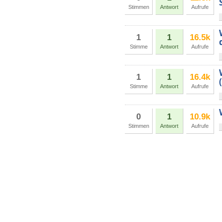
Stimmen
Antwort
Aufrufe
1
1
16.5k
Stimme
Antwort
Aufrufe
1
1
16.4k
Stimme
Antwort
Aufrufe
0
1
10.9k
Stimmen
Antwort
Aufrufe