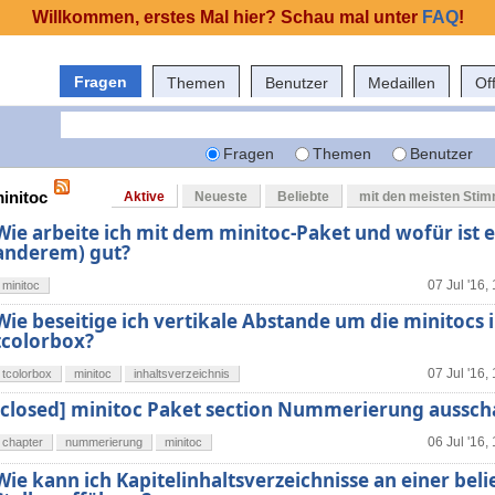
Willkommen, erstes Mal hier? Schau mal unter
FAQ
!
Fragen
Themen
Benutzer
Medaillen
Of
Fragen
Themen
Benutzer
minitoc
Aktive
Neueste
Beliebte
mit den meisten Sti
Wie arbeite ich mit dem minitoc-Paket und wofür ist e
anderem) gut?
07 Jul '16,
minitoc
Wie beseitige ich vertikale Abstande um die minitocs 
tcolorbox?
07 Jul '16,
tcolorbox
minitoc
inhaltsverzeichnis
[closed] minitoc Paket section Nummerierung aussch
06 Jul '16,
chapter
nummerierung
minitoc
Wie kann ich Kapitelinhaltsverzeichnisse an einer bel