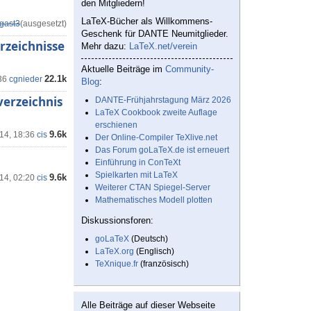
den Mitgliedern!
LaTeX-Bücher als Willkommens-
gast3
(ausgesetzt)
Geschenk für DANTE Neumitglieder.
erzeichnisse
Mehr dazu:
LaTeX.net/verein
Aktuelle Beiträge im
Community-
22.1k
36
cgnieder
Blog
:
rverzeichnis
DANTE-Frühjahrstagung März 2026
LaTeX Cookbook zweite Auflage
erschienen
9.6k
'14, 18:36
cis
Der Online-Compiler TeXlive.net
Das Forum goLaTeX.de ist erneuert
Einführung in ConTeXt
Spielkarten mit LaTeX
9.6k
'14, 02:20
cis
Weiterer CTAN Spiegel-Server
Mathematisches Modell plotten
Diskussionsforen:
goLaTeX
(Deutsch)
LaTeX.org
(Englisch)
TeXnique.fr
(französisch)
Alle Beiträge auf dieser Webseite