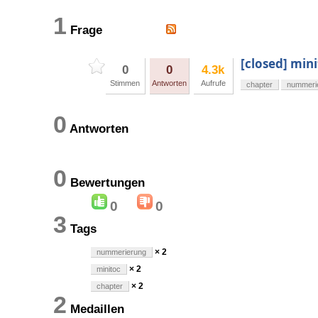
1
Frage
[closed] min
0
0
4.3k
Stimmen
Antworten
Aufrufe
chapter
nummeri
0
Antworten
0
Bewertungen
0
0
3
Tags
× 2
nummerierung
× 2
minitoc
× 2
chapter
2
Medaillen