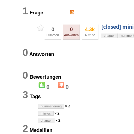
1
Frage
[closed] min
0
0
4.3k
Stimmen
Antworten
Aufrufe
chapter
nummeri
0
Antworten
0
Bewertungen
0
0
3
Tags
× 2
nummerierung
× 2
minitoc
× 2
chapter
2
Medaillen