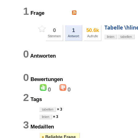
1
Frage
Tabelle \hlin
0
1
50.6k
Stimmen
Antwort
Aufrufe
linien
tabellen
0
Antworten
0
Bewertungen
0
0
2
Tags
× 3
tabellen
× 3
linien
3
Medaillen
●
Beliebte Frage