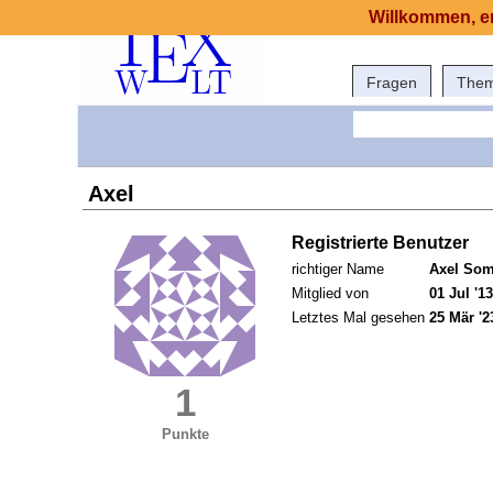
Willkommen, er
Fragen
The
Axel
Registrierte Benutzer
richtiger Name
Axel Som
Mitglied von
01 Jul '13
Letztes Mal gesehen
25 Mär '2
1
Punkte