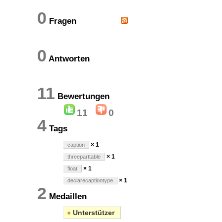
0
Fragen
0
Antworten
11
Bewertungen
11
0
4
Tags
× 1
caption
× 1
threeparttable
× 1
float
× 1
declarecaptiontype
2
Medaillen
●
Unterstützer