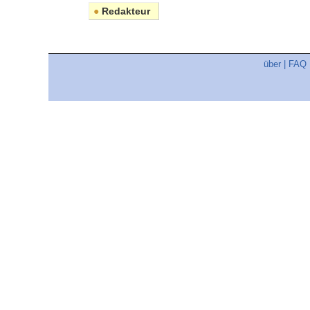
●
Redakteur
über
|
FAQ