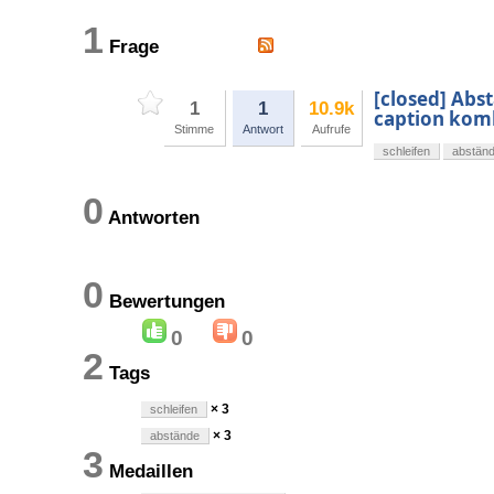
1
Frage
[closed] Abst
1
1
10.9k
caption kom
Stimme
Antwort
Aufrufe
schleifen
abstän
0
Antworten
0
Bewertungen
0
0
2
Tags
× 3
schleifen
× 3
abstände
3
Medaillen