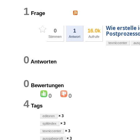
1
Frage
Wie erstelle 
0
1
16.0k
Postprozess
Stimmen
Antwort
Aufrufe
texniccenter
ausg
0
Antworten
0
Bewertungen
0
0
4
Tags
× 3
editoren
× 3
splitindex
× 3
texniccenter
× 3
ausgabeprofil