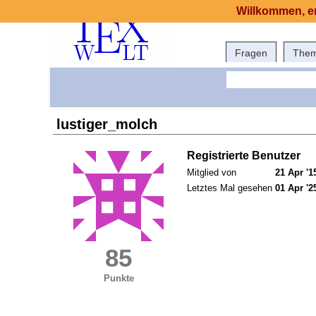
Willkommen, er
Fragen
The
lustiger_molch
Registrierte Benutzer
Mitglied von
21 Apr '1
Letztes Mal gesehen
01 Apr '2
85
Punkte