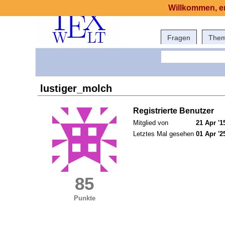
Willkommen, er
Fragen
The
lustiger_molch
Registrierte Benutzer
Mitglied von
21 Apr '1
Letztes Mal gesehen
01 Apr '2
85
Punkte