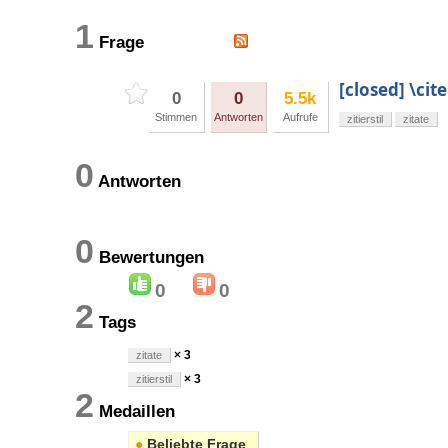
1
Frage
[closed] \ci
0
0
5.5k
Stimmen
Antworten
Aufrufe
zitierstil
zitate
0
Antworten
0
Bewertungen
0
0
2
Tags
× 3
zitate
× 3
zitierstil
2
Medaillen
●
Beliebte Frage