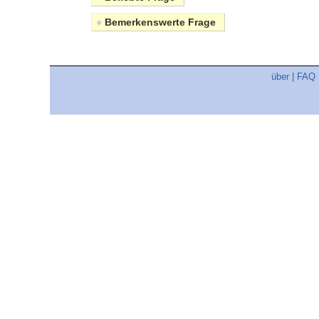
●
Bemerkenswerte Frage
über
|
FAQ