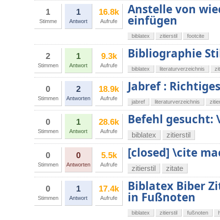
Anstelle von wie
1
1
16.8k
einfügen
Stimme
Antwort
Aufrufe
biblatex
zitierstil
footcite
Bibliographie St
2
1
9.3k
Stimmen
Antwort
Aufrufe
biblatex
literaturverzeichnis
zit
Jabref : Richtige
0
2
18.9k
Stimmen
Antworten
Aufrufe
jabref
literaturverzeichnis
zitie
Befehl gesucht: \
0
1
28.6k
Stimmen
Antwort
Aufrufe
biblatex
zitierstil
[closed] \cite m
0
0
5.5k
Stimmen
Antworten
Aufrufe
zitierstil
zitate
Biblatex Biber Zi
0
1
17.4k
in Fußnoten
Stimmen
Antwort
Aufrufe
biblatex
zitierstil
fußnoten