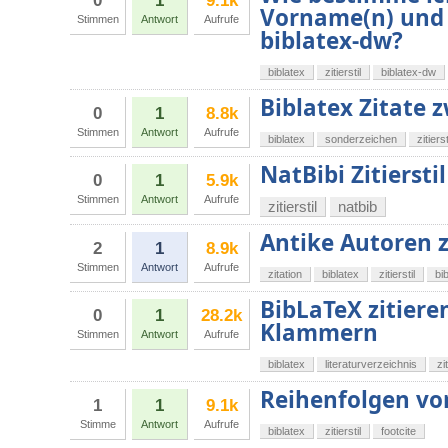
0
1
9.1k
Vorname(n) und 
Stimmen
Antwort
Aufrufe
biblatex-dw?
biblatex
zitierstil
biblatex-dw
Biblatex Zitate 
0
1
8.8k
Stimmen
Antwort
Aufrufe
biblatex
sonderzeichen
zitierst
NatBibi Zitiersti
0
1
5.9k
Stimmen
Antwort
Aufrufe
zitierstil
natbib
Antike Autoren z
2
1
8.9k
Stimmen
Antwort
Aufrufe
zitation
biblatex
zitierstil
bi
BibLaTeX zitiere
0
1
28.2k
Klammern
Stimmen
Antwort
Aufrufe
biblatex
literaturverzeichnis
zit
Reihenfolgen von
1
1
9.1k
Stimme
Antwort
Aufrufe
biblatex
zitierstil
footcite