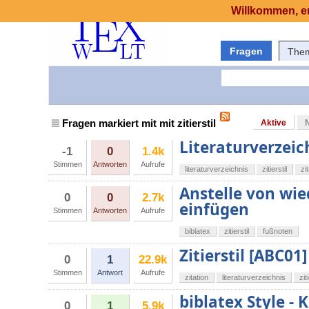
Willkommen, er
Fragen
The
Fragen markiert mit mit zitierstil
Aktive
Literaturverzeic
-1
0
1.4k
Stimmen
Antworten
Aufrufe
literaturverzeichnis
zitierstil
zi
Anstelle von wie
0
0
2.7k
einfügen
Stimmen
Antworten
Aufrufe
biblatex
zitierstil
fußnoten
Zitierstil [ABC01]
0
1
22.9k
Stimmen
Antwort
Aufrufe
zitation
literaturverzeichnis
zit
biblatex Style - 
0
1
5.9k