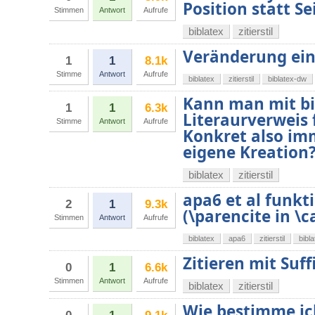
Position statt S
Stimmen
Antwort
Aufrufe
biblatex
zitierstil
Veränderung eine
1
1
8.1k
Stimme
Antwort
Aufrufe
biblatex
zitierstil
biblatex-dw
Kann man mit bib
1
1
6.3k
Literaurverweis 
Stimme
Antwort
Aufrufe
Konkret also imm
eigene Kreation
biblatex
zitierstil
apa6 et al funkt
2
1
9.3k
(\parencite in \c
Stimmen
Antwort
Aufrufe
biblatex
apa6
zitierstil
bibl
Zitieren mit Suff
0
1
6.6k
Stimmen
Antwort
Aufrufe
biblatex
zitierstil
Wie bestimme ic