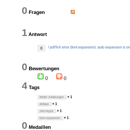
0
Fragen
1
Antwort
! pdfTeX error (font expansion): auto expansion is on
0
0
Bewertungen
0
0
4
Tags
× 1
fehler-meldungen
× 1
debian
× 1
microtype
× 1
font-expansion
0
Medaillen