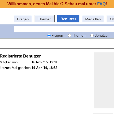
Willkommen, erstes Mal hier? Schau mal unter
FAQ
!
Benutzer
Fragen
Themen
Medaillen
Of
Fragen
Themen
Benutzer
Registrierte Benutzer
Mitglied von
16 Nov '15, 12:11
Letztes Mal gesehen
19 Apr '19, 18:32