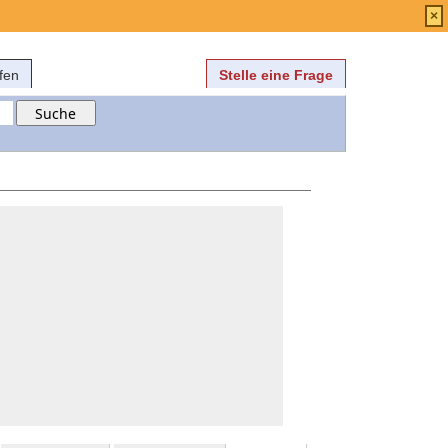
Anmelden
über
FAQ
×
fen
Stelle eine Frage