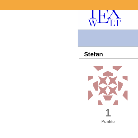
_Stefan_
1
Punkte