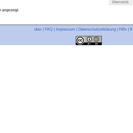
Übersicht
 angezeigt.
über
|
FAQ
|
Impressum
|
Datenschutzerklärung
|
Hilfe
|
K