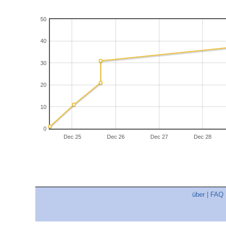
50
40
30
20
10
0
Dec 25
Dec 26
Dec 27
Dec 28
über
|
FAQ