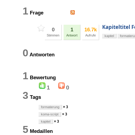
1
Frage
Kapiteltitel
0
1
16.7k
Stimmen
Antwort
Aufrufe
kapitel
formatier
0
Antworten
1
Bewertung
1
0
3
Tags
× 3
formatierung
× 3
koma-script
× 3
kapitel
5
Medaillen