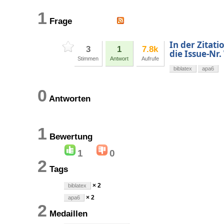
1
Frage
In der Zitati
3
1
7.8k
die Issue-Nr
Stimmen
Antwort
Aufrufe
biblatex
apa6
0
Antworten
1
Bewertung
1
0
2
Tags
× 2
biblatex
× 2
apa6
2
Medaillen