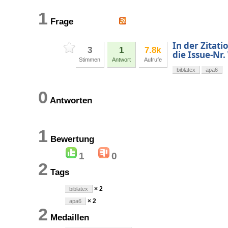
1
Frage
In der Zitati
3
1
7.8k
die Issue-Nr
Stimmen
Antwort
Aufrufe
biblatex
apa6
0
Antworten
1
Bewertung
1
0
2
Tags
× 2
biblatex
× 2
apa6
2
Medaillen