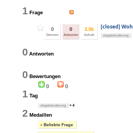
1
Frage
[closed] Woh
0
0
3.0k
Stimmen
Antworten
Aufrufe
eingabekodierung
0
Antworten
0
Bewertungen
0
0
1
Tag
× 4
eingabekodierung
2
Medaillen
●
Beliebte Frage