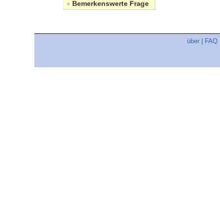
●
Bemerkenswerte Frage
über
|
FAQ