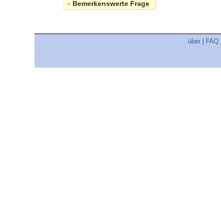
●
Bemerkenswerte Frage
über
|
FAQ