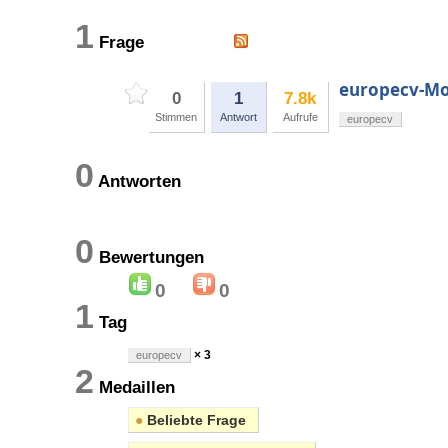
1
Frage
europecv-Mo
0
1
7.8k
Stimmen
Antwort
Aufrufe
europecv
0
Antworten
0
Bewertungen
0
0
1
Tag
× 3
europecv
2
Medaillen
●
Beliebte Frage