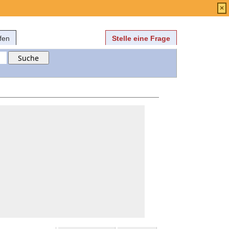
Anmelden
über
FAQ
×
fen
Stelle eine Frage