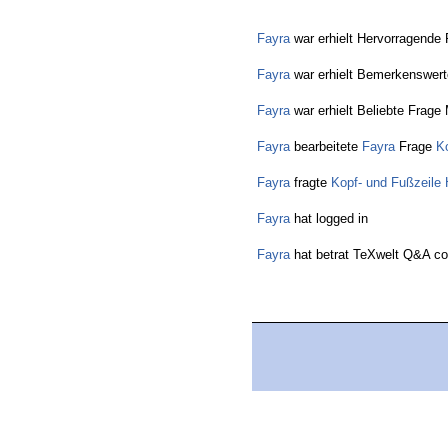
Fayra
war erhielt Hervorragende 
Fayra
war erhielt Bemerkenswert
Fayra
war erhielt Beliebte Frage 
Fayra
bearbeitete
Fayra
Frage
Ko
Fayra
fragte
Kopf- und Fußzeile H
Fayra
hat logged in
Fayra
hat betrat TeXwelt Q&A c