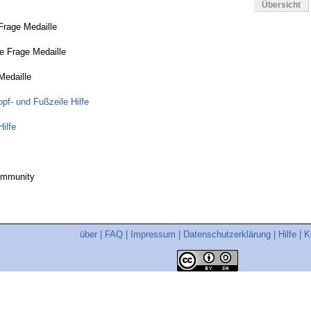
Übersicht
Frage Medaille
e Frage Medaille
Medaille
pf- und Fußzeile Hilfe
ilfe
ommunity
über
|
FAQ
|
Impressum
|
Datenschutzerklärung
|
Hilfe
|
K