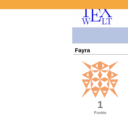
Fayra
1
Punkte