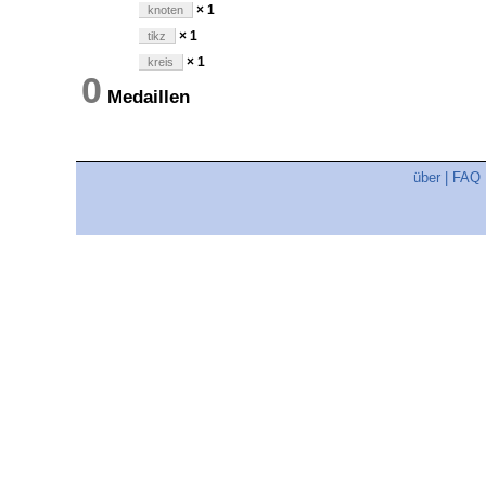
× 1
knoten
× 1
tikz
× 1
kreis
0
Medaillen
über
|
FAQ