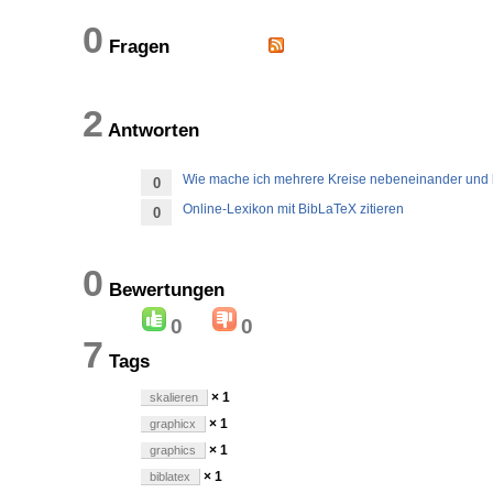
0
Fragen
2
Antworten
Wie mache ich mehrere Kreise nebeneinander und be
0
Online-Lexikon mit BibLaTeX zitieren
0
0
Bewertungen
0
0
7
Tags
× 1
skalieren
× 1
graphicx
× 1
graphics
× 1
biblatex