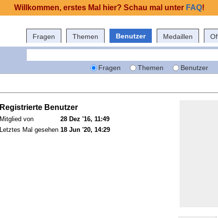
Willkommen, erstes Mal hier? Schau mal unter
FAQ
!
Benutzer
Fragen
Themen
Medaillen
Of
Fragen
Themen
Benutzer
Registrierte Benutzer
Mitglied von
28 Dez '16, 11:49
Letztes Mal gesehen
18 Jun '20, 14:29