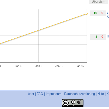
Übersicht
s
10
0
S
H
1
0
3
Jan 6
Jan 9
Jan 12
Jan 15
über
|
FAQ
|
Impressum
|
Datenschutzerklärung
|
Hilfe
|
K