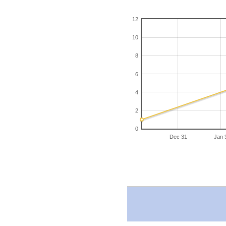
12
10
8
6
4
2
0
Dec 31
Jan 