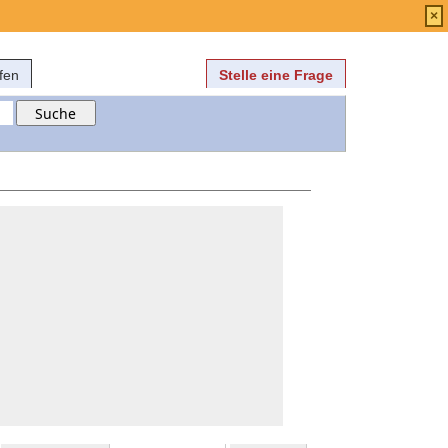
Anmelden
über
FAQ
×
fen
Stelle eine Frage