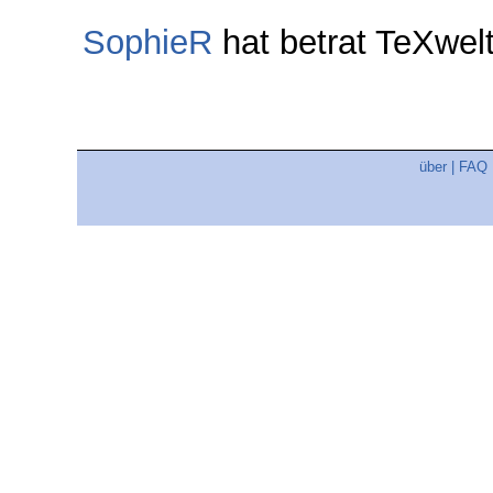
SophieR
hat betrat TeXwe
über
|
FAQ