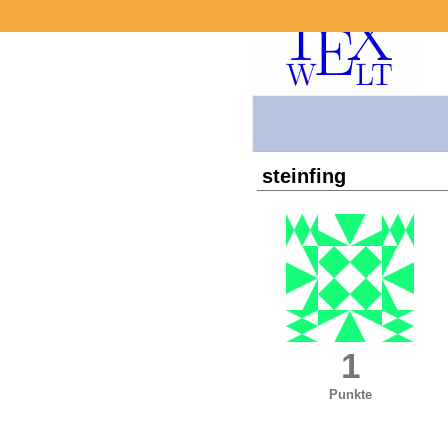
steinfing
1
Punkte