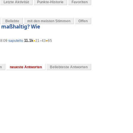
Letzte Aktivität
Punkte-Historie
Favoriten
Beliebte
mit den meisten Stimmen
Offen
t maßhaltig? Wie
11.1k
18:09
saputello
●
21
●
43
●
65
en
neueste Antworten
Beliebteste Antworten