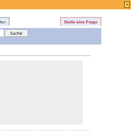
Anmelden
über
FAQ
×
fen
Stelle eine Frage