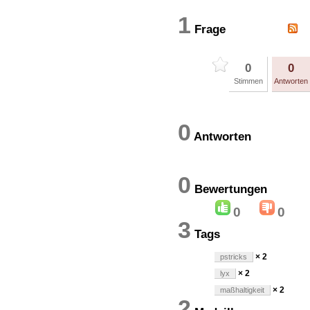
1
Frage
0
0
Stimmen
Antworten
0
Antworten
0
Bewertung
0
0
3
Tags
× 2
pstricks
× 2
lyx
× 2
maßhaltigkeit
2