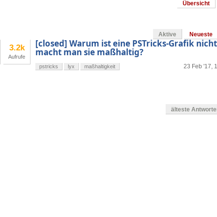
Übersicht
Aktive
Neueste
[closed] Warum ist eine PSTricks-Grafik nich
3.2k
macht man sie maßhaltig?
Aufrufe
23 Feb '17, 
pstricks
lyx
maßhaltigkeit
älteste Antwort
en