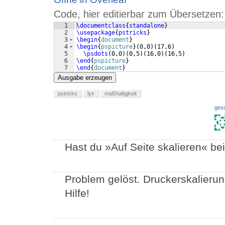
Code, hier editierbar zum Übersetzen:
1
\documentclass
{
standalone
}
2
\usepackage
{
pstricks
}
3
\begin
{
document
}
4
\begin
{
pspicture
}
(
0,0
)
(
17,6
)
5
\psdots
(
0,0
)
(
0,5
)
(
16,0
)
(
16,5
)
6
\end
{
pspicture
}
7
\end
{
document
}
Ausgabe erzeugen
pstricks
lyx
maßhaltigkeit
ges
Hast du »Auf Seite skalieren« b
Problem gelöst. Druckerskalierung
Hilfe!