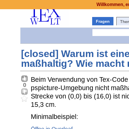
Willkommen, er
Fragen
The
[closed] Warum ist eine
maßhaltig? Wie macht 
Beim Verwendung von Tex-Code in
0
pspicture-Umgebung nicht maßhal
Strecke von (0,0) bis (16,0) ist 
15,3 cm.
Minimalbeispiel:
Öffne in Overleaf