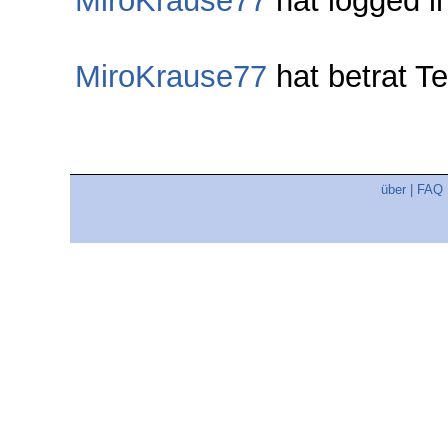
MiroKrause77
hat logged i
MiroKrause77
hat betrat 
über
|
FAQ