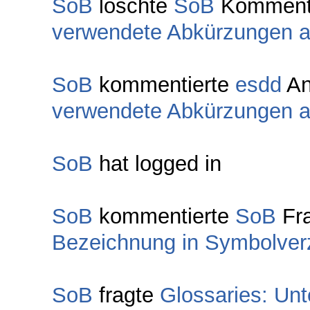
SoB
löschte
SoB
Komment
verwendete Abkürzungen 
SoB
kommentierte
esdd
An
verwendete Abkürzungen 
SoB
hat logged in
SoB
kommentierte
SoB
Fr
Bezeichnung in Symbolverz
SoB
fragte
Glossaries: Unt