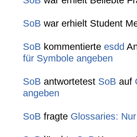
SoB
war erhielt Beliebte F
SoB
war erhielt Student Me
SoB
kommentierte
esdd
An
für Symbole angeben
SoB
antwortetest
SoB
auf
angeben
SoB
fragte
Glossaries: Nu