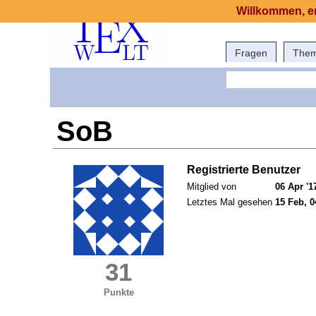
Willkommen, er
Fragen
The
SoB
Registrierte Benutzer
Mitglied von
06 Apr '1
Letztes Mal gesehen
15 Feb, 0
31
Punkte