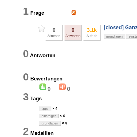
1
Frage
[closed] Ganz
0
0
3.1k
Stimmen
Antworten
Aufrufe
grundlagen
einst
0
Antworten
0
Bewertungen
0
0
3
Tags
× 4
tipps
× 4
einsteiger
× 4
grundlagen
2
Medaillen