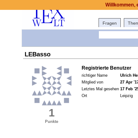
Willkommen, e
Fragen
The
LEBasso
Registrierte Benutzer
richtiger Name
Ulrich He
Mitglied von
27 Apr '1
Letztes Mal gesehen
17 Feb '2
Ort
Leipzig
1
Punkte