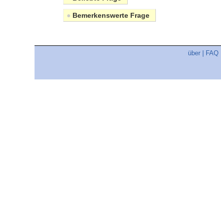
●
Bemerkenswerte Frage
über
|
FAQ