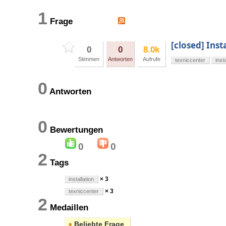
1
Frage
[closed] Ins
0
0
8.0k
Stimmen
Antworten
Aufrufe
texniccenter
insta
0
Antworten
0
Bewertungen
0
0
2
Tags
× 3
installation
× 3
texniccenter
2
Medaillen
●
Beliebte Frage