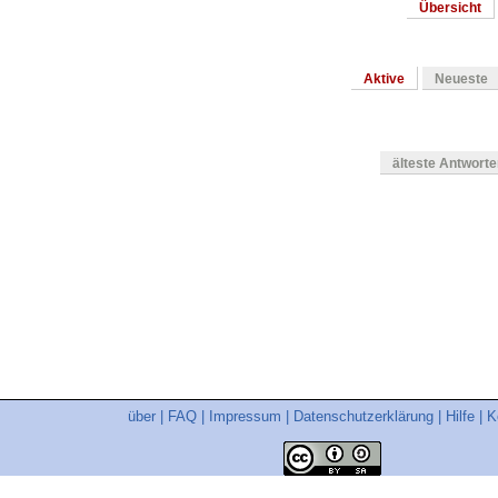
Übersicht
Aktive
Neueste
älteste Antwort
en
über
|
FAQ
|
Impressum
|
Datenschutzerklärung
|
Hilfe
|
K