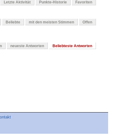
Letzte Aktivität
Punkte-Historie
Favoriten
Beliebte
mit den meisten Stimmen
Offen
en
neueste Antworten
Beliebteste Antworten
ontakt