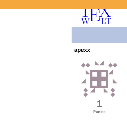
apexx
1
Punkte