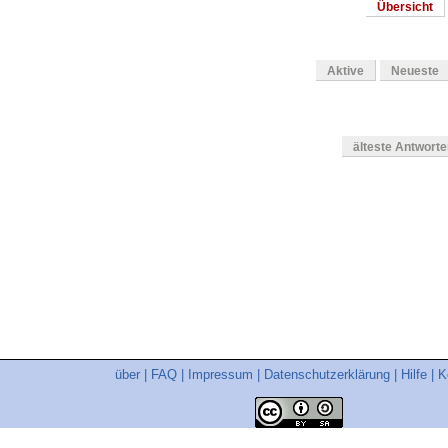
Übersicht
Aktive
Neueste
älteste Antwort
en
über
|
FAQ
|
Impressum
|
Datenschutzerklärung
|
Hilfe
|
K