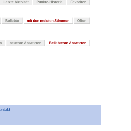
Letzte Aktivität
Punkte-Historie
Favoriten
Beliebte
mit den meisten Stimmen
Offen
en
neueste Antworten
Beliebteste Antworten
ontakt