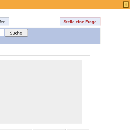
Anmelden
über
FAQ
×
fen
Stelle eine Frage