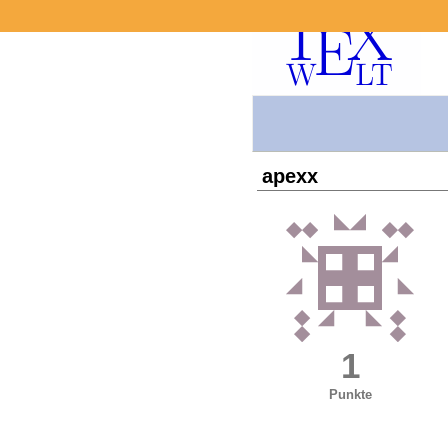
apexx
1
Punkte