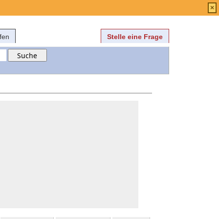
Anmelden
über
FAQ
×
fen
Stelle eine Frage