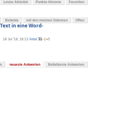
Letzte Aktivität
Punkte-Historie
Favoriten
Beliebte
mit den meisten Stimmen
Offen
Text in eine Word-
31
18 Jul '18, 18:13
Xetal
●
1
●
5
en
neueste Antworten
Beliebteste Antworten