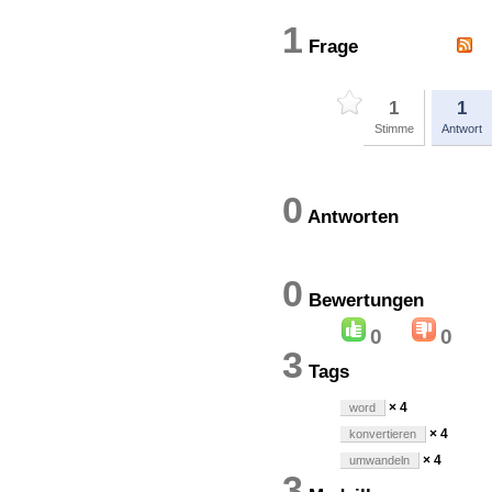
1
Frage
1
1
Stimme
Antwort
0
Antworten
0
Bewertung
0
0
3
Tags
× 4
word
× 4
konvertieren
× 4
umwandeln
3