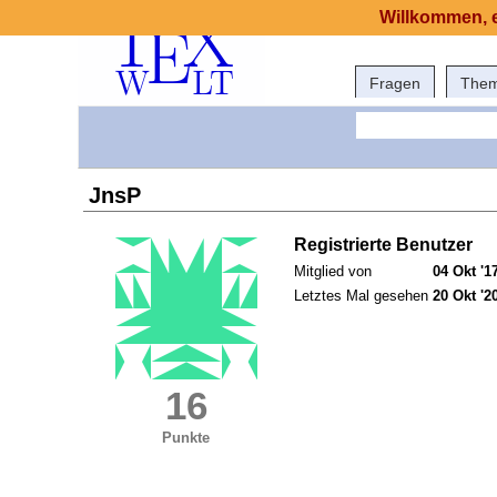
Willkommen, e
Fragen
The
JnsP
Registrierte Benutzer
Mitglied von
04 Okt '1
Letztes Mal gesehen
20 Okt '2
16
Punkte