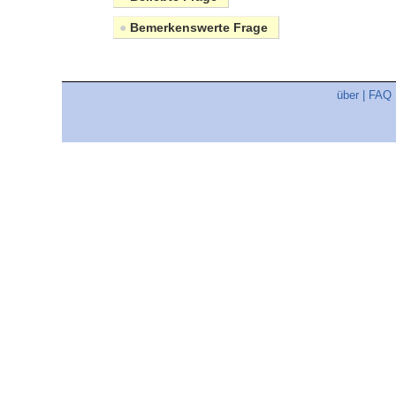
●
Bemerkenswerte Frage
über
|
FAQ