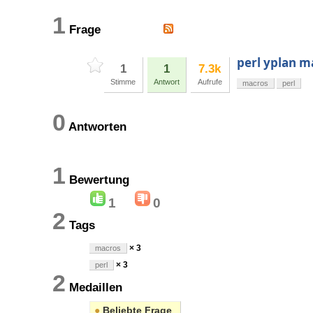
1
Frage
perl yplan m
1
1
7.3k
Stimme
Antwort
Aufrufe
macros
perl
0
Antworten
1
Bewertung
1
0
2
Tags
× 3
macros
× 3
perl
2
Medaillen
●
Beliebte Frage