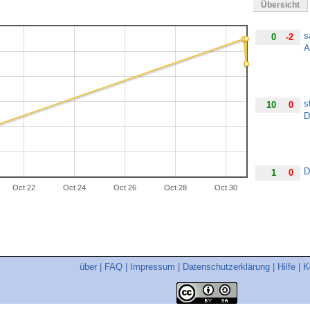
Übersicht
s
0
-2
A
s
10
0
D
D
1
0
Oct 22
Oct 24
Oct 26
Oct 28
Oct 30
über
|
FAQ
|
Impressum
|
Datenschutzerklärung
|
Hilfe
|
K