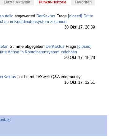
Letzte Aktivität
Punkte-Historie
Favoriten
aputello
abgewerted
DerKaktus
Frage
[closed] Dritte
chse in Koordinatensystem zeichnen
30 Okt '17, 20:39
tefan
Stimme abgegeben
DerKaktus
Frage
[closed]
ritte Achse in Koordinatensystem zeichnen
30 Okt '17, 18:28
erKaktus
hat betrat TeXwelt Q&A community
16 Okt '17, 12:51
ontakt