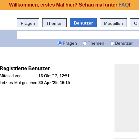
Willkommen, erstes Mal hier? Schau mal unter
FAQ
!
Benutzer
Fragen
Themen
Medaillen
Of
Fragen
Themen
Benutzer
Registrierte Benutzer
Mitglied von
16 Okt '17, 12:51
Letztes Mal gesehen
30 Apr '25, 16:15