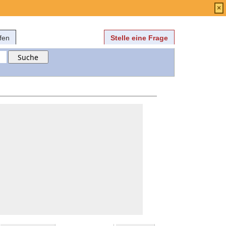
Anmelden
über
FAQ
×
fen
Stelle eine Frage