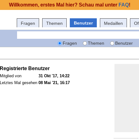
Willkommen, erstes Mal hier? Schau mal unter
FAQ
!
Benutzer
Fragen
Themen
Medaillen
Of
Fragen
Themen
Benutzer
Registrierte Benutzer
Mitglied von
31 Okt '17, 14:22
Letztes Mal gesehen
08 Mai '21, 16:17