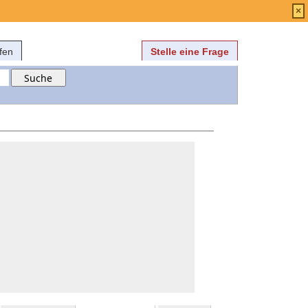
Anmelden
über
FAQ
×
fen
Stelle eine Frage