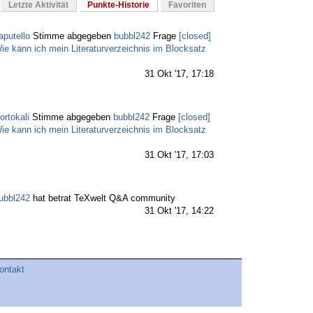
Letzte Aktivität
Punkte-Historie
Favoriten
aputello
Stimme abgegeben
bubbl242
Frage
[closed]
ie kann ich mein Literaturverzeichnis im Blocksatz
31 Okt '17, 17:18
ortokali
Stimme abgegeben
bubbl242
Frage
[closed]
ie kann ich mein Literaturverzeichnis im Blocksatz
31 Okt '17, 17:03
ubbl242
hat betrat TeXwelt Q&A community
31 Okt '17, 14:22
ontakt