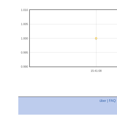
1.010
1.005
1.000
0.995
0.990
15:41:08
über
|
FAQ