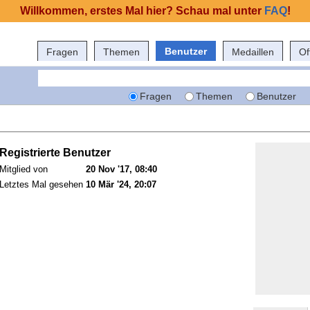
Willkommen, erstes Mal hier? Schau mal unter
FAQ
!
Benutzer
Fragen
Themen
Medaillen
Of
Fragen
Themen
Benutzer
Registrierte Benutzer
Mitglied von
20 Nov '17, 08:40
Letztes Mal gesehen
10 Mär '24, 20:07