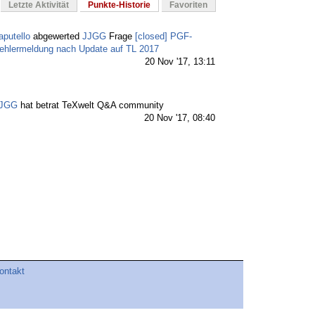
Letzte Aktivität
Punkte-Historie
Favoriten
aputello
abgewerted
JJGG
Frage
[closed] PGF-
ehlermeldung nach Update auf TL 2017
20 Nov '17, 13:11
JGG
hat betrat TeXwelt Q&A community
20 Nov '17, 08:40
ontakt