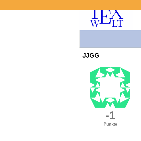
JJGG
-1
Punkte