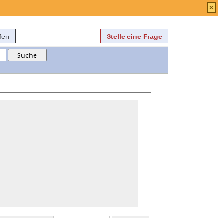
Anmelden
über
FAQ
×
fen
Stelle eine Frage