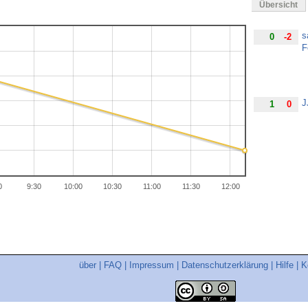
Übersicht
s
0
-2
F
J
1
0
0
9:30
10:00
10:30
11:00
11:30
12:00
über
|
FAQ
|
Impressum
|
Datenschutzerklärung
|
Hilfe
|
K