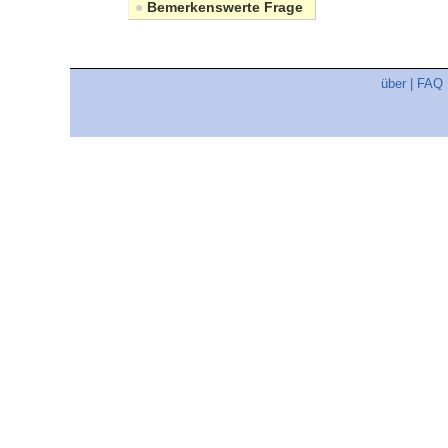
●
Bemerkenswerte Frage
über
|
FAQ