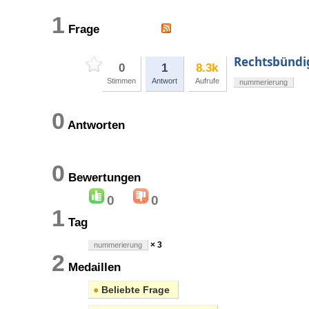
1
Frage
Rechtsbündi
0
1
8.3k
Stimmen
Antwort
Aufrufe
nummerierung
0
Antworten
0
Bewertungen
0
0
1
Tag
× 3
nummerierung
2
Medaillen
●
Beliebte Frage