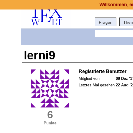
Willkommen, er
Fragen
The
lerni9
Registrierte Benutzer
Mitglied von
09 Dez '1
Letztes Mal gesehen
22 Aug '2
6
Punkte