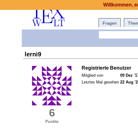
Willkommen, er
Fragen
The
lerni9
Registrierte Benutzer
Mitglied von
09 Dez '1
Letztes Mal gesehen
22 Aug '2
6
Punkte