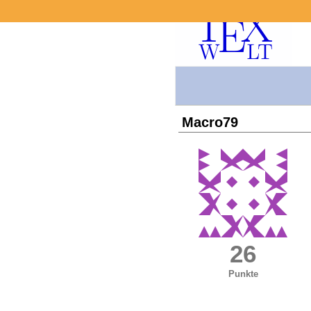
Macro79
26
Punkte