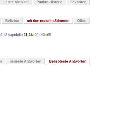
Letzte Aktivität
Punkte-Historie
Favoriten
Beliebte
mit den meisten Stimmen
Offen
11.1k
19:13
saputello
●
21
●
43
●
65
en
neueste Antworten
Beliebteste Antworten