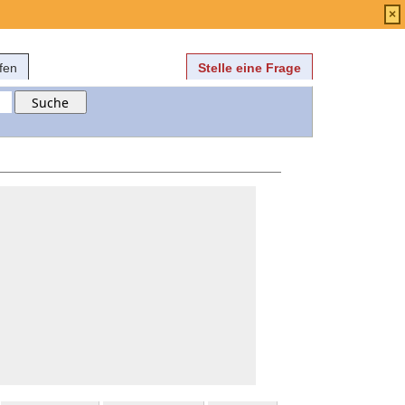
Anmelden
über
FAQ
×
fen
Stelle eine Frage