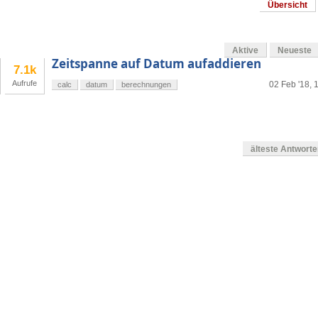
Übersicht
Aktive
Neueste
Zeitspanne auf Datum aufaddieren
7.1k
Aufrufe
02 Feb '18, 
calc
datum
berechnungen
älteste Antwort
en