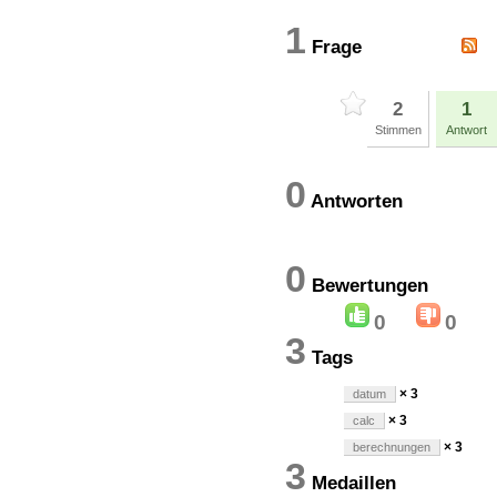
1
Frage
2
1
Stimmen
Antwort
0
Antworten
0
Bewertung
0
0
3
Tags
× 3
datum
× 3
calc
× 3
berechnungen
3
Medaillen