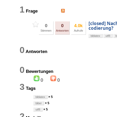
1
Frage
[closed] Nac
0
0
4.0k
codierung?
Stimmen
Antworten
Aufrufe
biblatex
utf8
b
0
Antworten
0
Bewertungen
0
0
3
Tags
× 5
biblatex
× 5
biber
× 5
utf8
2