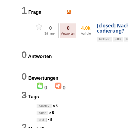
1
Frage
[closed] Nac
0
0
4.0k
codierung?
Stimmen
Antworten
Aufrufe
biblatex
utf8
b
0
Antworten
0
Bewertungen
0
0
3
Tags
× 5
biblatex
× 5
biber
× 5
utf8
2