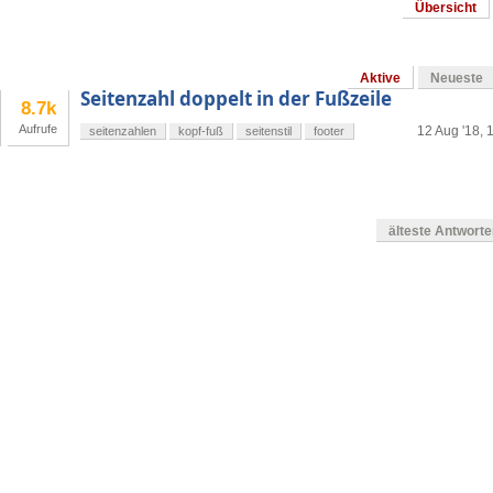
Übersicht
Aktive
Neueste
Seitenzahl doppelt in der Fußzeile
8.7k
Aufrufe
12 Aug '18, 
seitenzahlen
kopf-fuß
seitenstil
footer
älteste Antwort
en