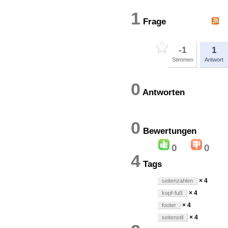
1
Frage
-1
1
Stimmen
Antwort
0
Antworten
0
Bewertung
0
0
4
Tags
× 4
seitenzahlen
× 4
kopf-fuß
× 4
footer
× 4
seitenstil