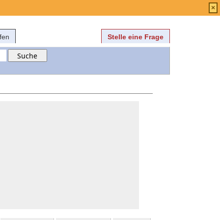
Anmelden
über
FAQ
×
fen
Stelle eine Frage