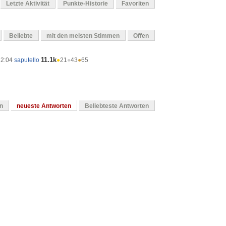
Letzte Aktivität
Punkte-Historie
Favoriten
Beliebte
mit den meisten Stimmen
Offen
11.1k
12:04
saputello
●
21
●
43
●
65
en
neueste Antworten
Beliebteste Antworten