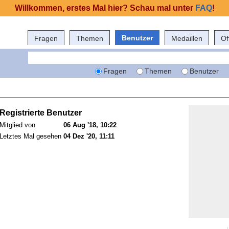
Willkommen, erstes Mal hier? Schau mal unter
FAQ
!
Benutzer
Fragen
Themen
Medaillen
Of
Fragen
Themen
Benutzer
Registrierte Benutzer
Mitglied von
06 Aug '18, 10:22
Letztes Mal gesehen
04 Dez '20, 11:11