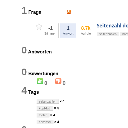
1
Frage
Seitenzahl do
-1
1
8.7k
Stimmen
Antwort
Aufrufe
seitenzahlen
kop
0
Antworten
0
Bewertungen
0
0
4
Tags
× 4
seitenzahlen
× 4
kopf-fuß
× 4
footer
× 4
seitenstil