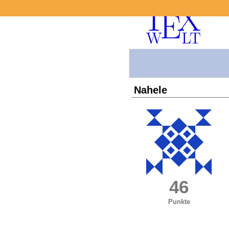
Nahele
46
Punkte