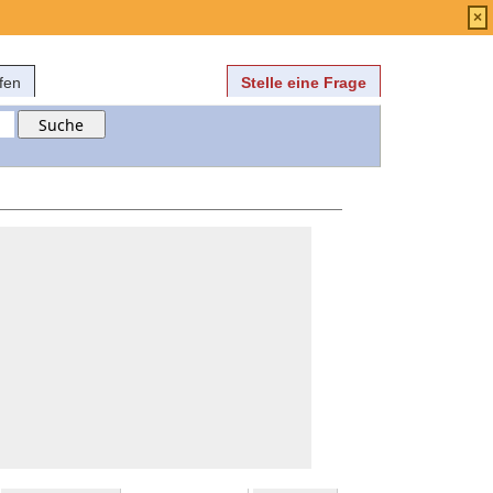
Anmelden
über
FAQ
×
fen
Stelle eine Frage