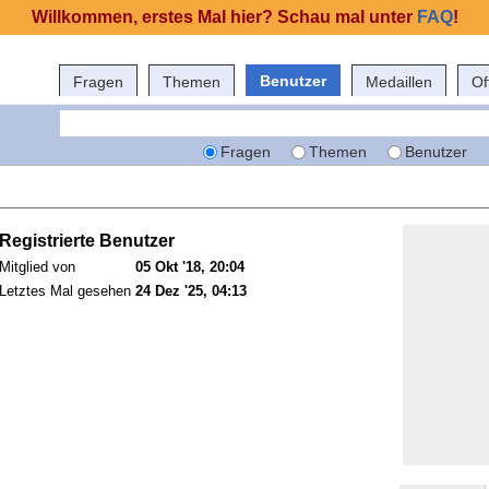
Willkommen, erstes Mal hier? Schau mal unter
FAQ
!
Benutzer
Fragen
Themen
Medaillen
Of
Fragen
Themen
Benutzer
Registrierte Benutzer
Mitglied von
05 Okt '18, 20:04
Letztes Mal gesehen
24 Dez '25, 04:13