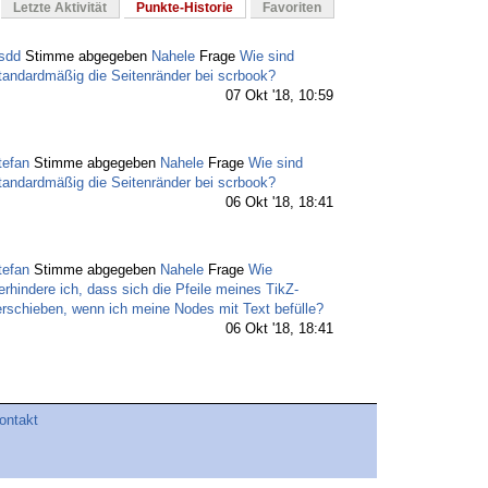
Letzte Aktivität
Punkte-Historie
Favoriten
sdd
Stimme abgegeben
Nahele
Frage
Wie sind
tandardmäßig die Seitenränder bei scrbook?
07 Okt '18, 10:59
tefan
Stimme abgegeben
Nahele
Frage
Wie sind
tandardmäßig die Seitenränder bei scrbook?
06 Okt '18, 18:41
tefan
Stimme abgegeben
Nahele
Frage
Wie
erhindere ich, dass sich die Pfeile meines TikZ-
rschieben, wenn ich meine Nodes mit Text befülle?
06 Okt '18, 18:41
ahele
akzeptierte
cis
Antworten auf sein Fragen
Wie
erhindere ich, dass sich die Pfeile meines TikZ-
ontakt
rschieben, wenn ich meine Nodes mit Text befülle?
06 Okt '18, 17:50