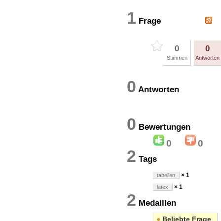
1
Frage
0
0
Stimmen
Antworten
0
Antworten
0
Bewertung
0
0
2
Tags
× 1
tabellen
× 1
latex
2
Medaillen
●
Beliebte Frage