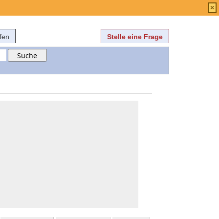
Anmelden
über
FAQ
×
fen
Stelle eine Frage