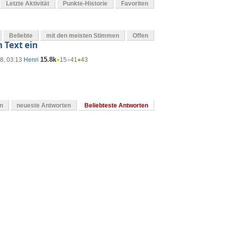
Letzte Aktivität
Punkte-Historie
Favoriten
Beliebte
mit den meisten Stimmen
Offen
n Text ein
15.8k
8, 03:13
Henri
●
15
●
41
●
43
en
neueste Antworten
Beliebteste Antworten