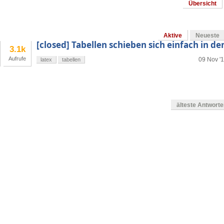
Übersicht
Aktive
Neueste
[closed] Tabellen schieben sich einfach in de
3.1k
Aufrufe
09 Nov '1
latex
tabellen
älteste Antwort
en