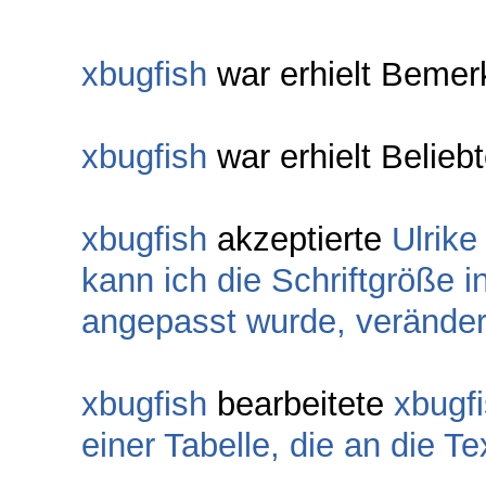
xbugfish
war erhielt Bemer
xbugfish
war erhielt Belieb
xbugfish
akzeptierte
Ulrike
kann ich die Schriftgröße in
angepasst wurde, verände
xbugfish
bearbeitete
xbugf
einer Tabelle, die an die 