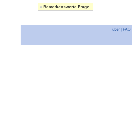
●
Bemerkenswerte Frage
über
|
FAQ