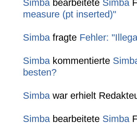
Simba
bearbeitete
Simba
F
measure (pt inserted)"
Simba
fragte
Fehler: "Illeg
Simba
kommentierte
Simb
besten?
Simba
war erhielt Redakteu
Simba
bearbeitete
Simba
F